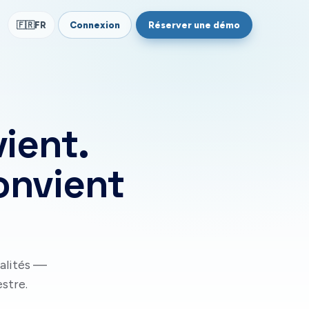
Connexion
Réserver une démo
🇫🇷
FR
ient.
onvient
nalités —
stre.