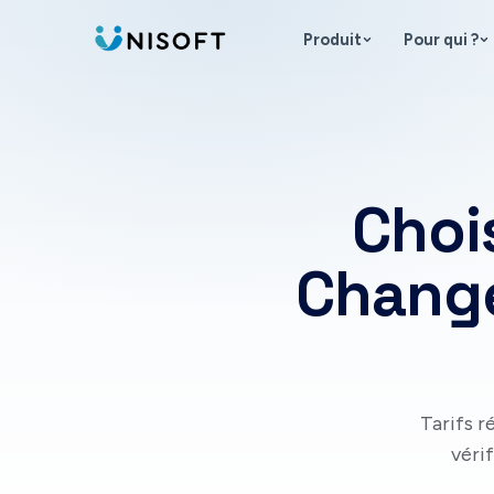
Aller au contenu
Produit
Pour qui ?
Choi
Change
Tarifs r
véri