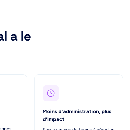
l a le
Moins d'administration, plus
d'impact
s
agnes,
Passez moins de temps à gérer les