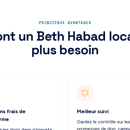
PRINCIPAUX AVANTAGES
nt un Beth Habad loca
plus besoin
ns frais de
Meilleur suivi
orme
Gardez le contrôle sur le
promesses de don, camp
 les dons dans n'importe