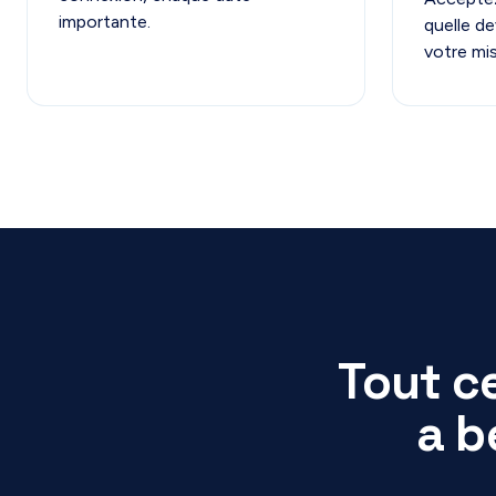
importante.
quelle de
votre mis
Tout c
a b