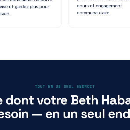
cours et engagement
vise et gardez plus pour
communautaire.
sion.
TOUT EN UN SEUL ENDROIT
e dont votre Beth Haba
esoin — en un seul end