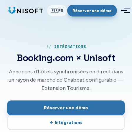
Aller au contenu
Réserver une démo
🇫🇷
FR
INTÉGRATIONS
Booking.com
× Unisoft
Annonces d’hôtels synchronisées en direct dans
un rayon de marche de Chabbat configurable —
Extension Tourisme.
Réserver une démo
←
Intégrations