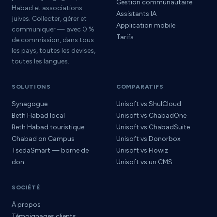
Gestion communautaire
Habad et associations
Assistants IA
juives. Collecter, gérer et
Application mobile
communiquer — avec 0 %
Tarifs
de commission, dans tous
les pays, toutes les devises,
toutes les langues.
SOLUTIONS
COMPARATIFS
Synagogue
Unisoft vs ShulCloud
Beth Habad local
Unisoft vs ChabadOne
Beth Habad touristique
Unisoft vs ChabadSuite
Chabad on Campus
Unisoft vs Donorbox
TsedaSmart — borne de
Unisoft vs Flowiz
don
Unisoft vs un CMS
SOCIÉTÉ
À propos
Témoignages clients