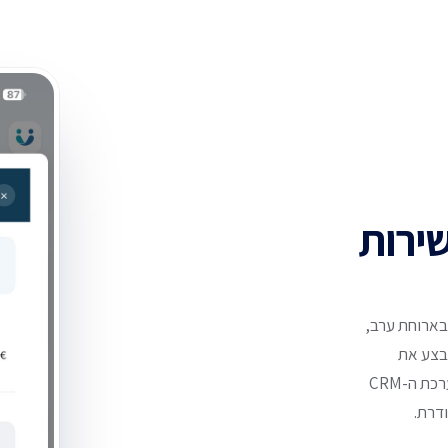
שירות
ציה "Tap to Pay" זמינה כעת באפליקציית הניהול של Unisoft. בארוחת ערב,
בצע את
התשלום — ללא צורך בחומרה נוספת. התרומה תועבר באופן מיידי למערכת ה-CRM