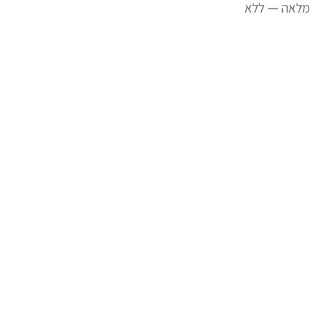
Uniso מעניקה לכם שליטה מלאה — ללא