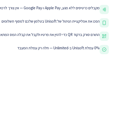
מקבלים כרטיסים ללא מגע, Apple Pay ו-Google Pay — אין צורך לרכוש קורא כרטיסים
הפכו את אפליקציית הניהול של Unisoft בטלפון שלכם למסוף תשלומים
התורם סורק ברקוד QR כדי להזין את פרטיו ולקבל את קבלה המס המתאימה
0% עמלת Unisoft ב-Unlimited — חלה רק עמלת המעבד