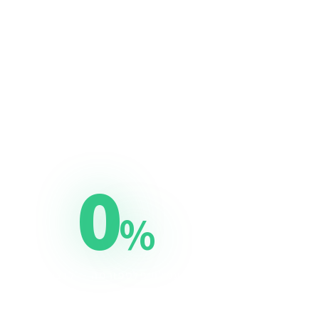
0
%
עמלת פלטפורמה — לנצח