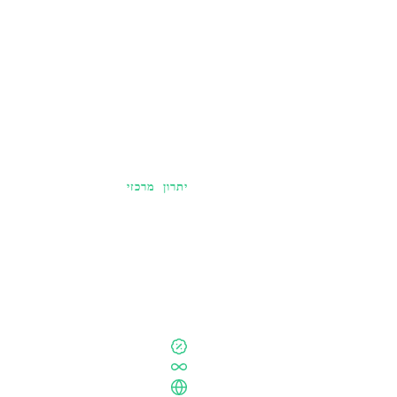
יתרון מרכזי
שמור 100% מהתרומות שלך
לאורך כל השנה — ולשמור את כל ה
אין עמלה נסתרת על אף עסקה
מספר בלתי מוגבל של קמפיינים לאו
תמיכה בריבוי מטבעות, ריבוי מדינות ו