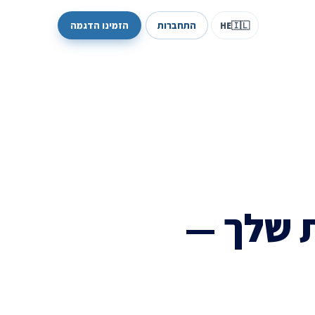
התחברות
הזמינו הדגמה
HE
🇮🇱
ת שלך —