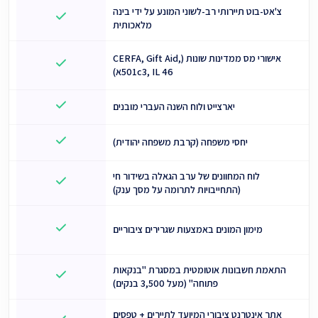
צ'אט-בוט תיירותי רב-לשוני המונע על ידי בינה
מלאכותית
אישורי מס ממדינות שונות (CERFA, Gift Aid,
501c3, IL 46א)
יארצייט ולוח השנה העברי מובנים
יחסי משפחה (קרבת משפחה יהודית)
לוח המחוונים של ערב הגאלה בשידור חי
(התחייבויות לתרומה על מסך ענק)
מימון המונים באמצעות שגרירים ציבוריים
התאמת חשבונות אוטומטית במסגרת "בנקאות
פתוחה" (מעל 3,500 בנקים)
אתר אינטרנט ציבורי המיועד לתיירים + טפסים