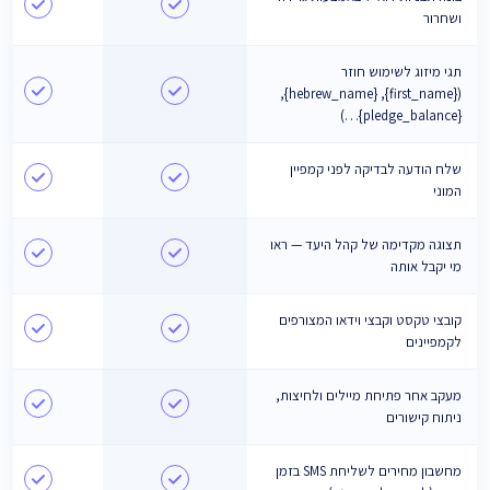
ושחרור
תגי מיזוג לשימוש חוזר
({first_name}, {hebrew_name},
{pledge_balance}…)
שלח הודעה לבדיקה לפני קמפיין
המוני
תצוגה מקדימה של קהל היעד — ראו
מי יקבל אותה
קובצי טקסט וקבצי וידאו המצורפים
לקמפיינים
מעקב אחר פתיחת מיילים ולחיצות,
ניתוח קישורים
מחשבון מחירים לשליחת SMS בזמן