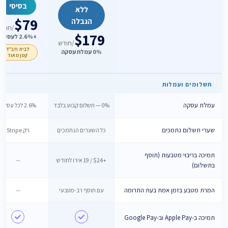
בסיסי
ללא
$79
הגבלה
/חודש
$179
+2.6% לעסקה
/חודש
לבית חב"ד
0% עמלת עסקה
קטן מאוד
תשלומים ועמלות
עמלת עסקה
0% — תשלום קבוע בלבד
2.6% לכל עסקה
שערי תשלום נתמכים
כל השערים הנתמכים
רק Stripe
תמיכה בריבוי מטבעות (תוסף
+$24 / 19 אירו לחודש
—
בתשלום)
המרת מטבע בזמן אמת בעת התרומה
עם תוסף רב-מטבעי
—
תמיכה ב-Apple Pay וב-Google Pay