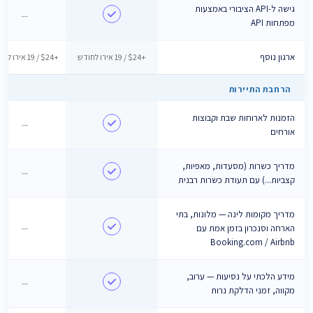
גישה ל-API הציבורי באמצעות
—
מפתחות API
ארגון נוסף
+$24 / 19 אירו לחודש
+$24 / 19 אירו לחודש
הרחבת התיירות
הזמנות לארוחות שבת וקבוצות
—
אורחים
מדריך כשרות (מסעדות, מאפיות,
—
קצביות...) עם תעודת כשרות רבנית
מדריך מקומות לינה — מלונות, בתי
הארחה וסנכרון בזמן אמת עם
—
Booking.com / Airbnb
מידע הלכתי על נסיעות — ערוב,
—
מקווה, זמני הדלקת נרות