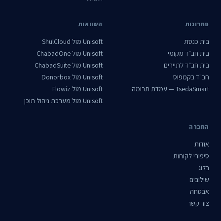
פתרונות
השוואות
בית כנסת
Unisoft מול ShulCloud
בית חב"ד מקומי
Unisoft מול ChabadOne
בית חב"ד לתיירים
Unisoft מול ChabadSuite
חב"ד בקמפוס
Unisoft מול Donorbox
TsedaSmart — עמדת תרומה
Unisoft מול Flowiz
Unisoft מול מערכת ניהול תוכן
החברה
אודות
סיפורי לקוחות
בלוג
שילובים
אבטחה
צור קשר