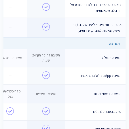
צ'אט-בוט תיירותי רב-לשוני המונע על
—
ידי בינה מלאכותית
אתר תיירותי ציבורי ליעד שלכם (דף
—
ראשי, שאלות נפוצות, שירותים)
תמיכה
תשובה דחופה תוך 24
תמיכה בדוא"ל
אשיב תוך 48 שעות
שעות
תמיכת WhatsApp בזמן אמת
—
מדריכים לשירות
הכשרה והשתלמויות
מפגשים אישיים
עצמי
סיוע בהעברת נתונים
מנהל חשבונות אישי
—