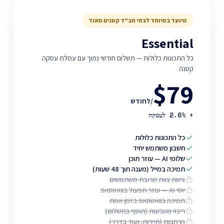
מיועד במיוחד לבתי חב"ד קטנים מאוד
Essential
כל התכונות כלולות — תשלום חודשי נמוך עם עמלת עסקה
קטנה
$79
/לחודש
+ 2.6% לעסקה
כל התכונות כלולות
חשבון משתמש יחיד
שלומי AI — עוזר תוכן
תמיכה במייל (מענה תוך 48 שעות)
גישת צוות מרובת משתמשים
יוסי AI — עוזר תפעול בוואטסאפ
תמיכה בוואטסאפ בזמן אמת
ריבוי מטבעות (תוסף בתשלום)
הרחבות (תיירות, ועוד בדרך)