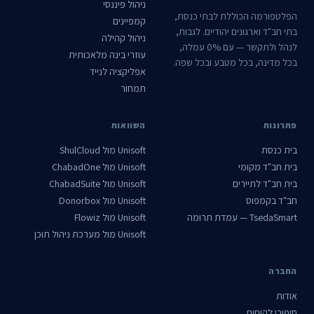
ניהול פיננסי
הפלטפורמה הכוללת לבתי כנסת,
קמפיינים
בתי חב"ד וארגונים יהודיים. לגבות,
ניהול קהילה
לנהל ולתקשר — עם 0% עמלה,
עוזרי בינה מלאכותית
בכל מדינה, בכל מטבע ובכל שפה.
אפליקציה לנייד
תמחור
פתרונות
השוואות
בית כנסת
Unisoft מול ShulCloud
בית חב"ד מקומי
Unisoft מול ChabadOne
בית חב"ד לתיירים
Unisoft מול ChabadSuite
חב"ד בקמפוס
Unisoft מול Donorbox
TsedaSmart — עמדת תרומה
Unisoft מול Flowiz
Unisoft מול מערכת ניהול תוכן
החברה
אודות
סיפורי לקוחות