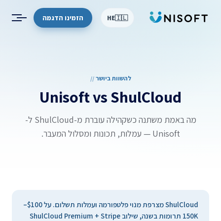
דילוג לתוכן
הזמינו הדגמה
HE
🇮🇱
להשוות ביושר
Unisoft vs
ShulCloud
מה באמת משתנה כשקהילה עוברת מ-ShulCloud ל-
Unisoft — עמלות, תכונות ומסלול המעבר.
ShulCloud מצרפת מנוי פלטפורמה ועמלות תשלום. על $100–
150K תרומות בשנה, שילוב ShulCloud Premium + Stripe