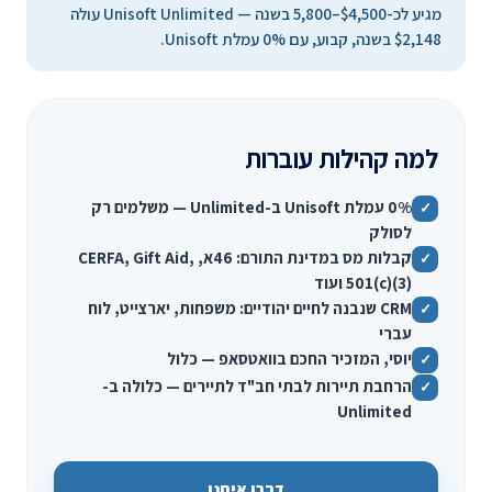
מגיע לכ-$4,500–5,800 בשנה — Unisoft Unlimited עולה
$2,148 בשנה, קבוע, עם 0% עמלת Unisoft.
למה קהילות עוברות
0% עמלת Unisoft ב-Unlimited — משלמים רק
✓
לסולק
קבלות מס במדינת התורם: 46א, CERFA, Gift Aid,
✓
501(c)(3) ועוד
CRM שנבנה לחיים יהודיים: משפחות, יארצייט, לוח
✓
עברי
יוסי, המזכיר החכם בוואטסאפ — כלול
✓
הרחבת תיירות לבתי חב"ד לתיירים — כלולה ב-
✓
Unlimited
דברו איתנו